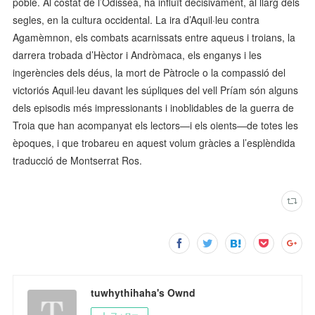
poble. Al costat de l’Odissea, ha influït decisivament, al llarg dels
segles, en la cultura occidental. La ira d’Aquil·leu contra
Agamèmnon, els combats acarnissats entre aqueus i troians, la
darrera trobada d’Hèctor i Andròmaca, els enganys i les
ingerències dels déus, la mort de Pàtrocle o la compassió del
victoriós Aquil·leu davant les súpliques del vell Príam són alguns
dels episodis més impressionants i inoblidables de la guerra de
Troia que han acompanyat els lectors—i els oients—de totes les
èpoques, i que trobareu en aquest volum gràcies a l’esplèndida
traducció de Montserrat Ros.
tuwhythihaha's Ownd
フォロー